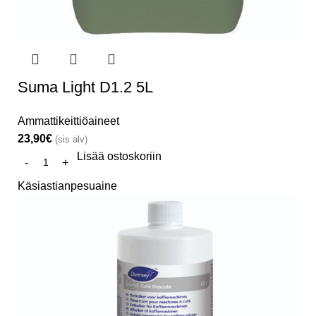
Suma Light D1.2 5L
Ammattikeittiöaineet
23,90
€
(sis alv)
Lisää ostoskoriin
Käsiastianpesuaine