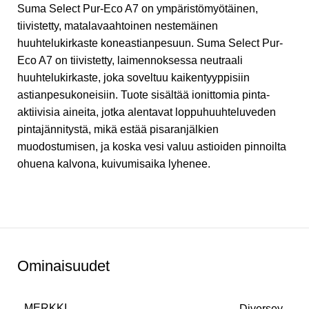
Suma Select Pur-Eco A7 on ympäristömyötäinen,
tiivistetty, matalavaahtoinen nestemäinen
huuhtelukirkaste koneastianpesuun. Suma Select Pur-
Eco A7 on tiivistetty, laimennoksessa neutraali
huuhtelukirkaste, joka soveltuu kaikentyyppisiin
astianpesukoneisiin. Tuote sisältää ionittomia pinta-
aktiivisia aineita, jotka alentavat loppuhuuhteluveden
pintajännitystä, mikä estää pisaranjälkien
muodostumisen, ja koska vesi valuu astioiden pinnoilta
ohuena kalvona, kuivumisaika lyhenee.
Ominaisuudet
MERKKI
Diversey