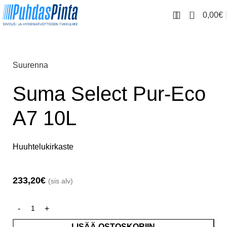
0
0,00
€
Etusivu
Siivousaineet
Ammattikeittiöaineet
Suurenna
Suma Select Pur-Eco
A7 10L
Huuhtelukirkaste
233,20
€
(sis alv)
LISÄÄ OSTOSKORIIN