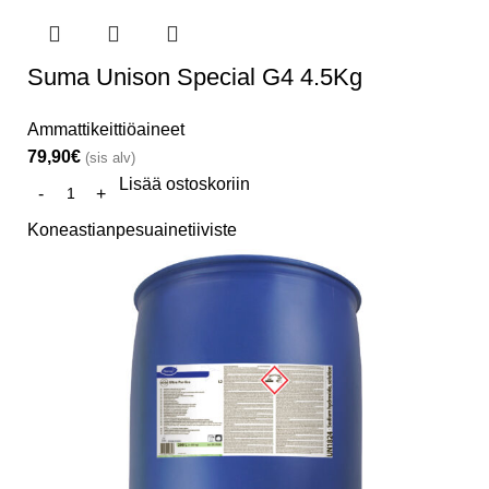
Suma Unison Special G4 4.5Kg
Ammattikeittiöaineet
79,90
€
(sis alv)
Lisää ostoskoriin
Koneastianpesuainetiiviste