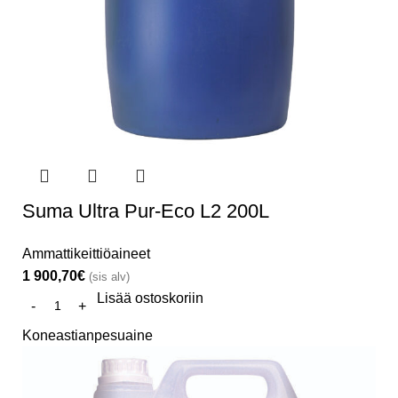
Suma Ultra Pur-Eco L2 200L
Ammattikeittiöaineet
1 900,70
€
(sis alv)
Lisää ostoskoriin
Koneastianpesuaine