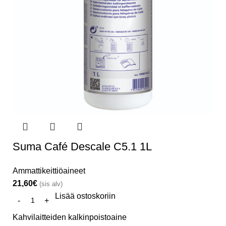
Suma Café Descale C5.1 1L
Ammattikeittiöaineet
21,60
€
(sis alv)
Lisää ostoskoriin
Kahvilaitteiden kalkinpoistoaine