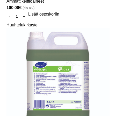
Ammattikeittiöaineet
100,00
€
(sis alv)
Lisää ostoskoriin
Huuhtelukirkaste